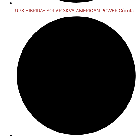
UPS HIBRIDA- SOLAR 3KVA AMERICAN POWER Cúcuta