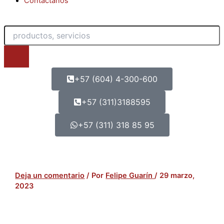
Contáctanos
Buscar
+57 (604) 4-300-600
+57 (311)3188595
+57 (311) 318 85 95
Deja un comentario
/ Por
Felipe Guarín
/
29 marzo,
2023