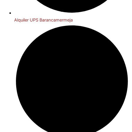
Alquiler UPS Barancamermeja