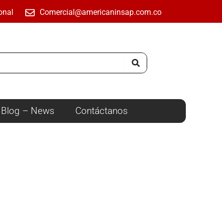
onal
Comercial@americaninsap.com.co
Blog – News
Contáctanos