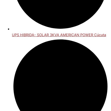
UPS HIBRIDA- SOLAR 3KVA AMERICAN POWER Cúcuta