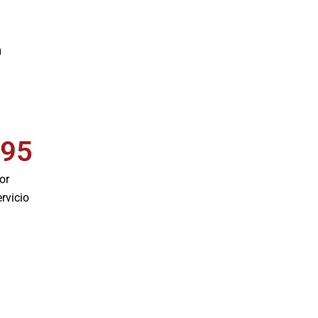
a
595
or
rvicio