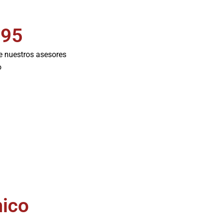
595
de nuestros asesores
o
nico