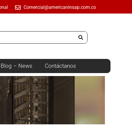
onal
Comercial@americaninsap.com.co
Blog – News
Contáctanos