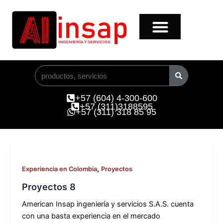
Ir
al
contenido
Buscar
+57 (604) 4-300-600
+57 (311)3188595
+57 (311) 318 85 95
,
Experiencia en Colombia
Proyectos
Proyectos 8
American Insap ingeniería y servicios S.A.S. cuenta
con una basta experiencia en el mercado