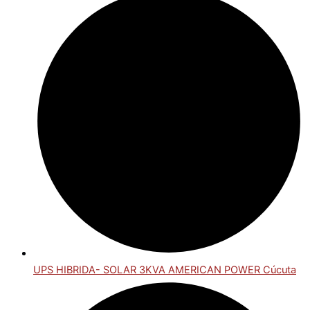
UPS HIBRIDA- SOLAR 3KVA AMERICAN POWER Cúcuta