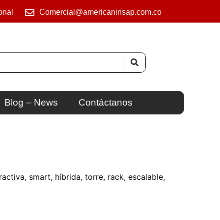
onal
Comercial@americaninsap.com.co
Blog – News
Contáctanos
tiva, smart, híbrida, torre, rack, escalable,