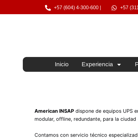
Ir
+57 (604) 4-300-600 |
+57 (31
al
contenido
Inicio
Experiencia
P
American INSAP
dispone de equipos UPS en m
modular, offline, redundante, para la ciuda
Contamos con servicio técnico especializa