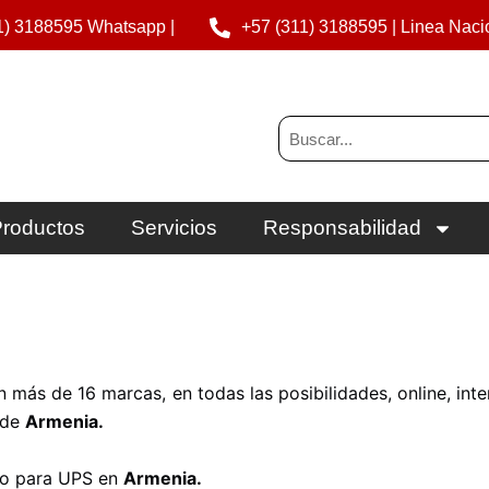
1) 3188595 Whatsapp |
+57 (311) 3188595 | Linea Naci
Buscar
roductos
Servicios
Responsabilidad
ás de 16 marcas, en todas las posibilidades, online, interac
d de
Armenia.
do para UPS en
Armenia
.