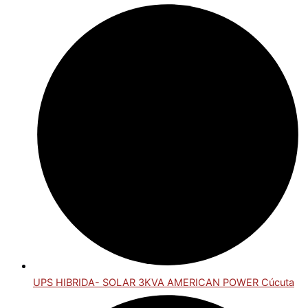
UPS HIBRIDA- SOLAR 3KVA AMERICAN POWER Cúcuta