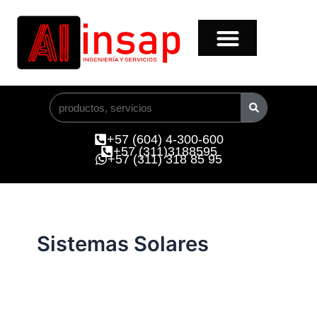
Ir
al
contenido
Buscar
+57 (604) 4-300-600
+57 (311)3188595
+57 (311) 318 85 95
Sistemas Solares