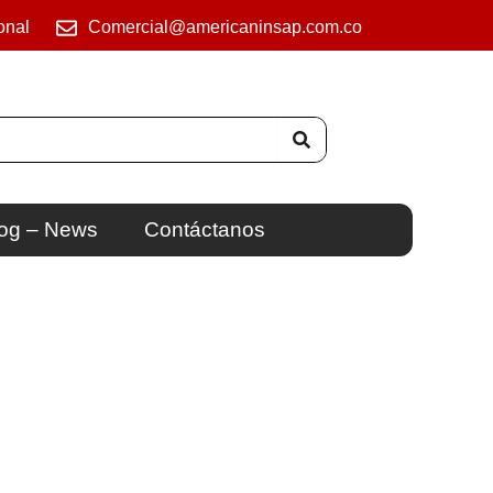
onal
Comercial@americaninsap.com.co
og – News
Contáctanos