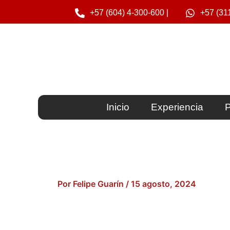
Ir
+57 (604) 4-300-600 |
+57 (31
al
contenido
Inicio
Experiencia
P
Por
Felipe Guarín
/
15 agosto, 2024