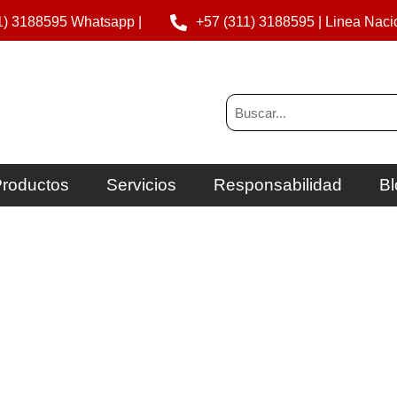
1) 3188595 Whatsapp |
+57 (311) 3188595 | Linea Naci
Buscar
roductos
Servicios
Responsabilidad
Bl