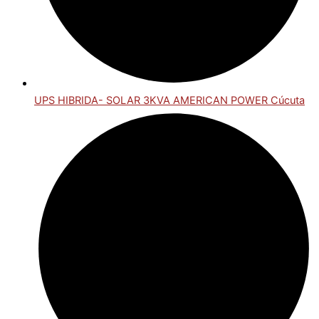
UPS HIBRIDA- SOLAR 3KVA AMERICAN POWER Cúcuta