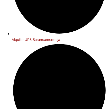
Alquiler UPS Barancamermeja