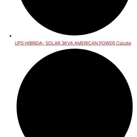
UPS HIBRIDA- SOLAR 3KVA AMERICAN POWER Cúcuta