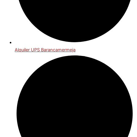
Alquiler UPS Barancamermeja