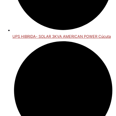
UPS HIBRIDA- SOLAR 3KVA AMERICAN POWER Cúcuta