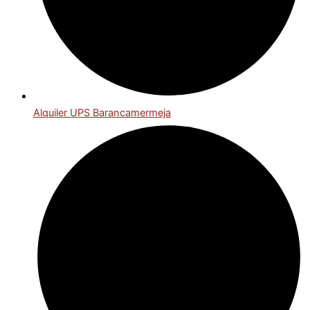
Alquiler UPS Barancamermeja