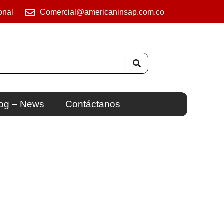
onal
Comercial@americaninsap.com.co
og – News
Contáctanos