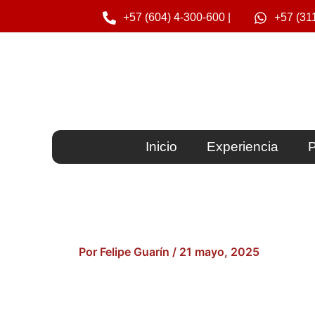
Ir
+57 (604) 4-300-600 |
+57 (31
al
contenido
Inicio
Experiencia
P
Por
Felipe Guarín
/
21 mayo, 2025