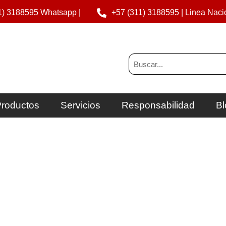
1) 3188595 Whatsapp |
+57 (311) 3188595 | Linea Naci
Buscar
roductos
Servicios
Responsabilidad
Bl