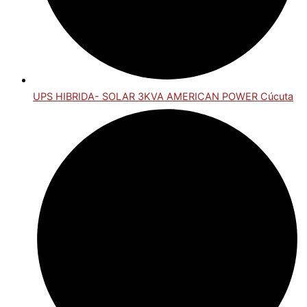
UPS HIBRIDA- SOLAR 3KVA AMERICAN POWER Cúcuta