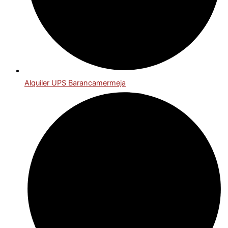
Alquiler UPS Barancamermeja