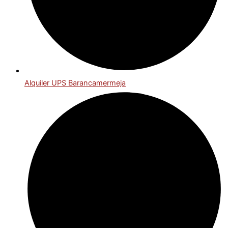
Alquiler UPS Barancamermeja