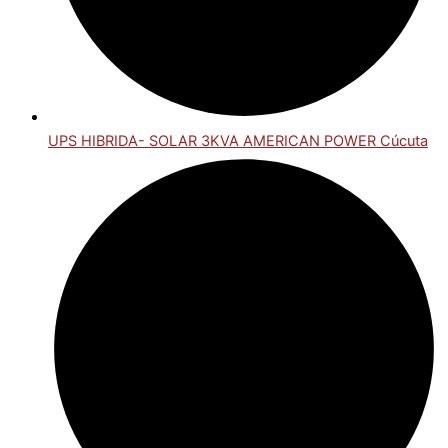
UPS HIBRIDA- SOLAR 3KVA AMERICAN POWER Cúcuta