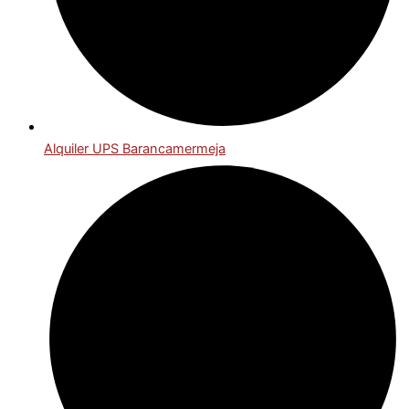
Alquiler UPS Barancamermeja