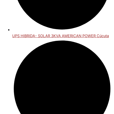
UPS HIBRIDA- SOLAR 3KVA AMERICAN POWER Cúcuta