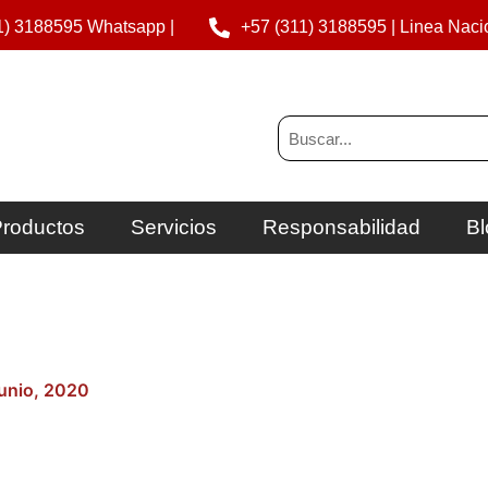
1) 3188595 Whatsapp |
+57 (311) 3188595 | Linea Naci
Buscar
roductos
Servicios
Responsabilidad
Bl
junio, 2020