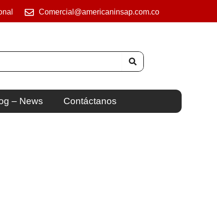
onal
Comercial@americaninsap.com.co
og – News
Contáctanos