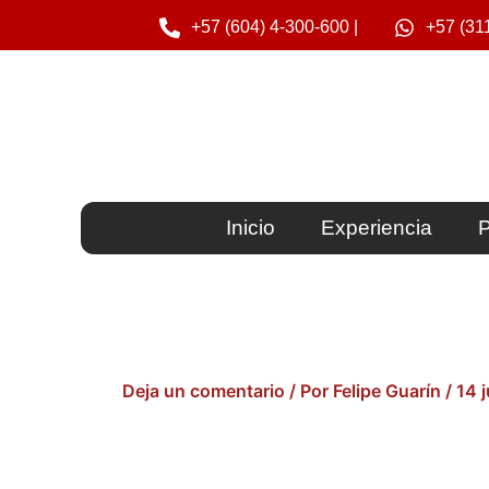
Ir
+57 (604) 4-300-600 |
+57 (31
al
contenido
Inicio
Experiencia
P
Deja un comentario
/ Por
Felipe Guarín
/
14 