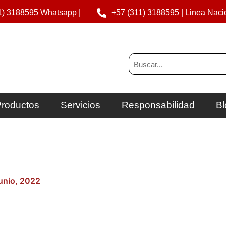
1) 3188595 Whatsapp |
+57 (311) 3188595 | Linea Naci
Buscar
roductos
Servicios
Responsabilidad
Bl
junio, 2022