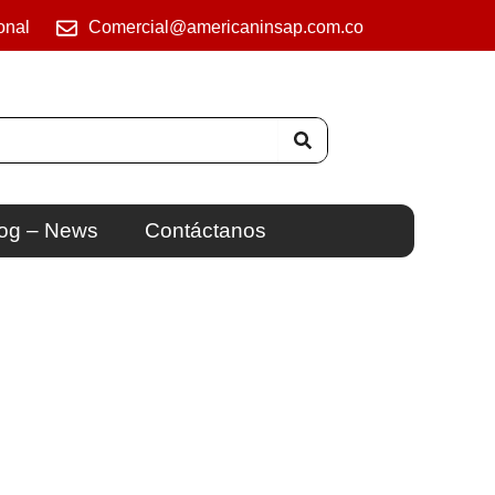
onal
Comercial@americaninsap.com.co
og – News
Contáctanos