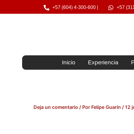
Ir
+57 (604) 4-300-600 |
+57 (31
al
contenido
Inicio
Experiencia
P
Deja un comentario
/ Por
Felipe Guarín
/
12 