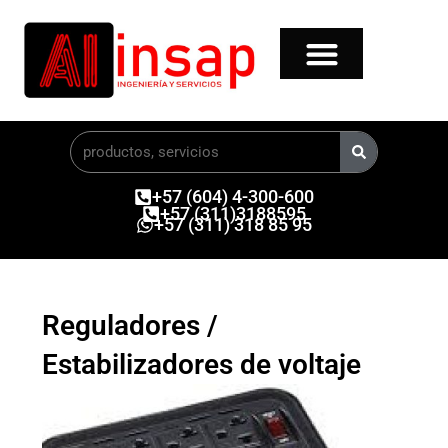
Ir
al
contenido
Buscar
+57 (604) 4-300-600
+57 (311)3188595
+57 (311) 318 85 95
Reguladores /
Estabilizadores de voltaje