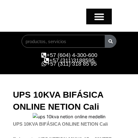
Ir
al
contenido
Buscar
+57 (604) 4-300-600
+57 (311)3188595
+57 (311) 318 85 95
UPS 10KVA BIFÁSICA
ONLINE NETION Cali
UPS 10KVA BIFÁSICA ONLINE NETION Cali