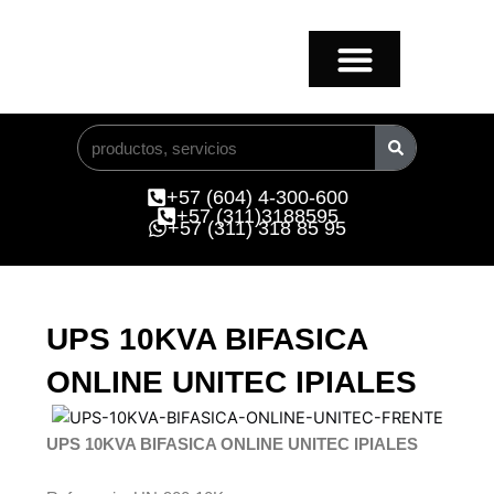
Ir
al
contenido
Buscar
+57 (604) 4-300-600
+57 (311)3188595
+57 (311) 318 85 95
UPS 10KVA BIFASICA
ONLINE UNITEC IPIALES
UPS 10KVA BIFASICA ONLINE UNITEC IPIALES