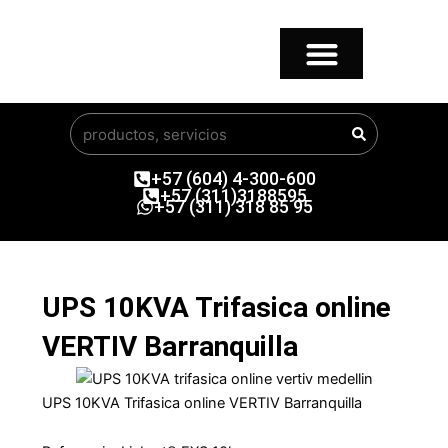
Ir
al
contenido
Buscar
+57 (604) 4-300-600
+57 (311)3188595
+57 (311) 318 85 95
UPS 10KVA Trifasica online
VERTIV Barranquilla
UPS 10KVA Trifasica online VERTIV Barranquilla