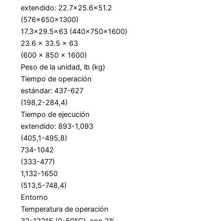
extendido: 22.7×25.6×51.2
(576x650x1300)
17.3×29.5×63 (440x750x1600)
23.6 x 33.5 x 63
(600 x 850 x 1600)
Peso de la unidad, lb (kg)
Tiempo de operación
estándar: 437-627
(198,2-284,4)
Tiempo de ejecución
extendido: 893-1,093
(405,1-495,8)
734-1042
(333-477)
1,132-1650
(513,5-748,4)
Entorno
Temperatura de operación
32-122°F (0-50°C), con 2%