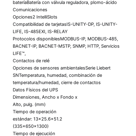
batería
Batería con válvula reguladora, plomo-ácido
Comunicaciones
Opciones
2 IntelliSlots
Compatibilidad de tarjetas
IS-UNITY-DP, IS-UNITY-
LIFE, IS-485EXI, IS-RELAY
Protocolos disponibles
MODBUS-IP, MODBUS-485,
BACNET-IP, BACNET-MSTP, SNMP, HTTP, Servicios
LIFE™,
Contactos de relé
Opciones de sensores ambientales
Serie Liebert
SN
Temperatura, humedad, combinación de
temperatura/humedad, cierre de contactos
Datos Físicos del UPS
Dimensiones, Ancho x Fondo x
Alto, pulg. (mm)
Tiempo de operación
estándar: 13×25.6×51.2
(335x650x1300)
Tiempo de ejecución