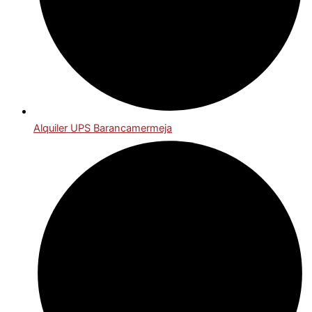
Alquiler UPS Barancamermeja