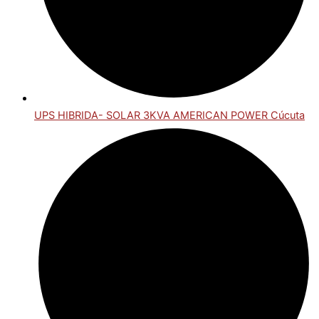
UPS HIBRIDA- SOLAR 3KVA AMERICAN POWER Cúcuta