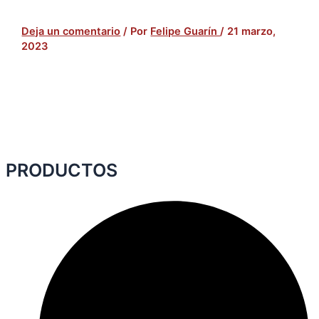
Deja un comentario
/ Por
Felipe Guarín
/
21 marzo,
2023
PRODUCTOS