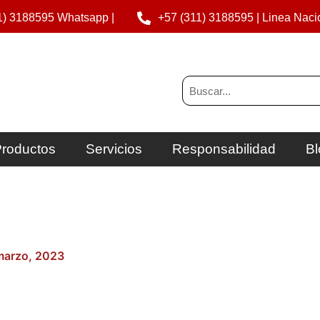
1) 3188595 Whatsapp |
+57 (311) 3188595 | Linea Naci
Buscar
roductos
Servicios
Responsabilidad
Bl
marzo, 2023