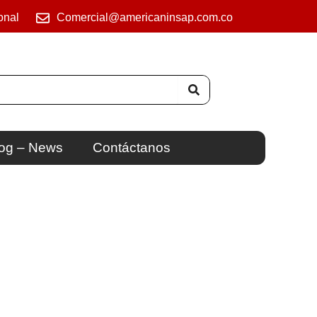
onal
Comercial@americaninsap.com.co
og – News
Contáctanos