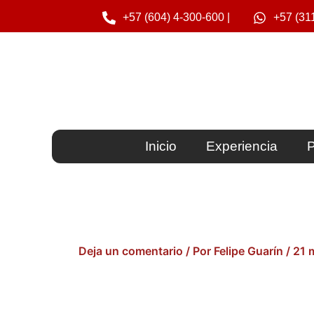
Ir
+57 (604) 4-300-600 |
+57 (31
al
contenido
Inicio
Experiencia
P
Deja un comentario
/ Por
Felipe Guarín
/
21 