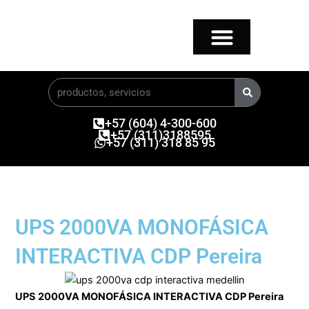
Ir
al
contenido
Buscar
+57 (604) 4-300-600
+57 (311)3188595
+57 (311) 318 85 95
UPS 2000VA MONOFÁSICA
INTERACTIVA CDP Pereira
UPS 2000VA MONOFÁSICA INTERACTIVA CDP Pereira