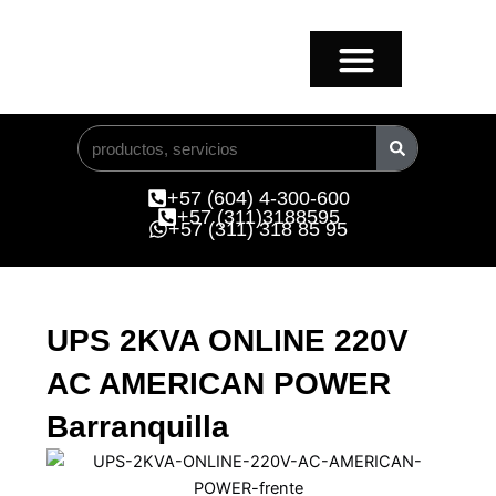
Ir
al
contenido
Buscar
+57 (604) 4-300-600
+57 (311)3188595
+57 (311) 318 85 95
UPS 2KVA ONLINE 220V
AC AMERICAN POWER
Barranquilla