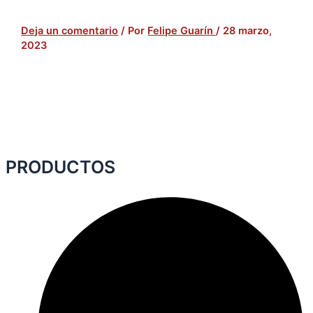
Deja un comentario
/ Por
Felipe Guarín
/
28 marzo,
2023
PRODUCTOS