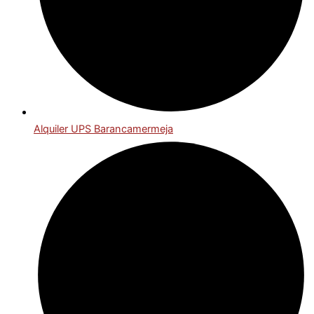
Alquiler UPS Barancamermeja