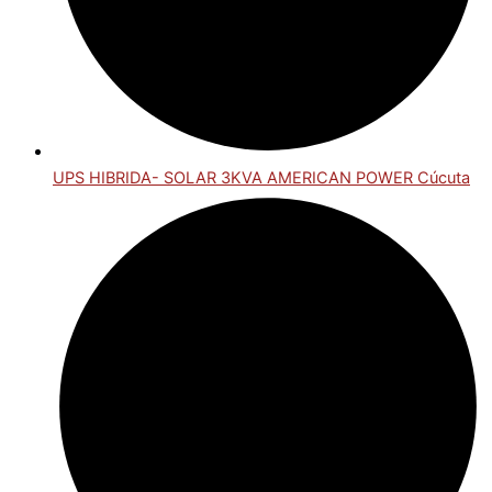
UPS HIBRIDA- SOLAR 3KVA AMERICAN POWER Cúcuta