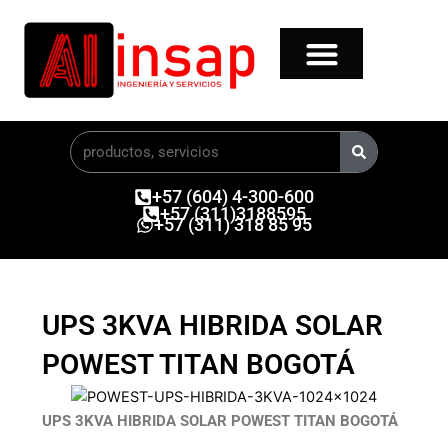
Ir
al
contenido
Buscar
+57 (604) 4-300-600
+57 (311)3188595
+57 (311) 318 85 95
UPS 3KVA HIBRIDA SOLAR
POWEST TITAN BOGOTÁ
UPS 3KVA HIBRIDA SOLAR POWEST TITAN BOGOTÁ