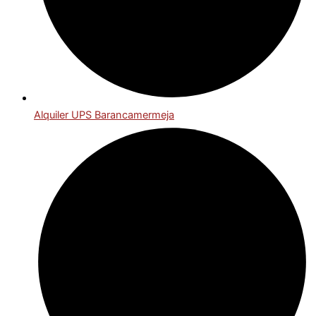
Alquiler UPS Barancamermeja