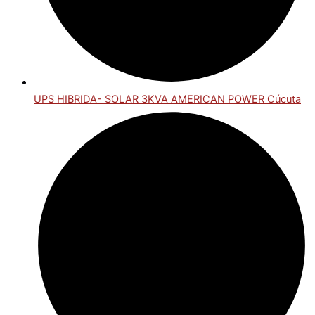
UPS HIBRIDA- SOLAR 3KVA AMERICAN POWER Cúcuta