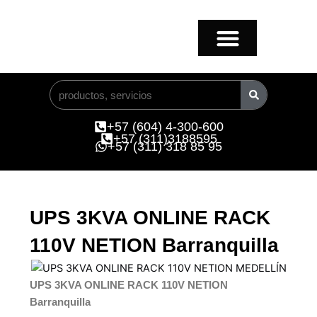
Ir
al
contenido
Buscar
+57 (604) 4-300-600
+57 (311)3188595
+57 (311) 318 85 95
UPS 3KVA ONLINE RACK
110V NETION Barranquilla
UPS 3KVA ONLINE RACK 110V NETION
Barranquilla