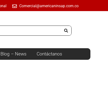
onal
Comercial@americaninsap.com.co
Blog – News
Contáctanos