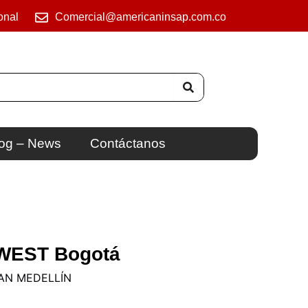
onal
Comercial@americaninsap.com.co
og – News
Contáctanos
WEST Bogotá