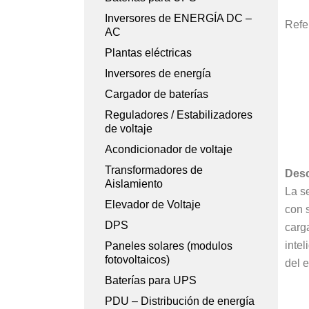
Inversores de ENERGÍA DC –
Refe
AC
Plantas eléctricas
Inversores de energía
Cargador de baterías
Reguladores / Estabilizadores
de voltaje
Acondicionador de voltaje
Transformadores de
Desc
Aislamiento
La s
Elevador de Voltaje
con s
DPS
carga
inte
Paneles solares (modulos
fotovoltaicos)
del e
Baterías para UPS
PDU – Distribución de energía