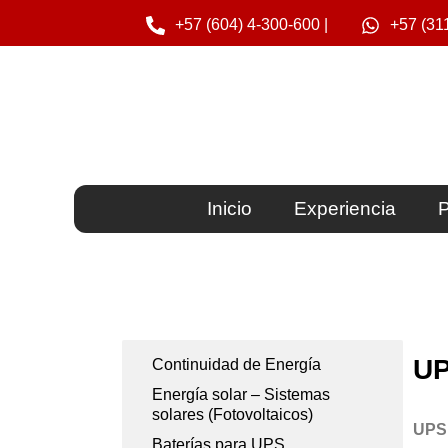
Ir
+57 (604) 4-300-600 |
+57 (31
al
contenido
Inicio
Experiencia
P
UP
Continuidad de Energía
Energía solar – Sistemas
solares (Fotovoltaicos)
UPS
Baterías para UPS