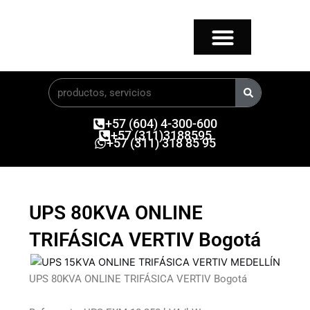
Ir
al
contenido
Buscar
+57 (604) 4-300-600
+57 (311)3188595
+57 (311) 318 85 95
UPS 80KVA ONLINE
TRIFÁSICA VERTIV Bogotá
UPS 80KVA ONLINE TRIFÁSICA VERTIV Bogotá