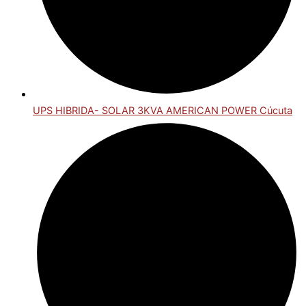
UPS HIBRIDA- SOLAR 3KVA AMERICAN POWER Cúcuta