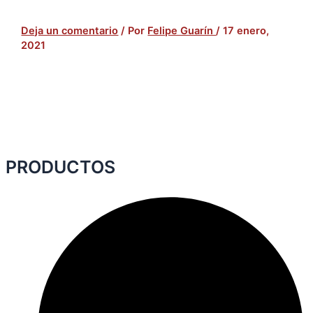
Deja un comentario
/ Por
Felipe Guarín
/
17 enero,
2021
PRODUCTOS