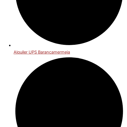
Alquiler UPS Barancamermeja