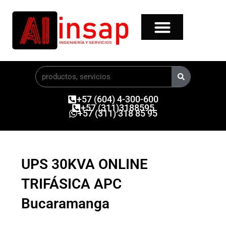
Ir
al
contenido
Buscar
+57 (604) 4-300-600
+57 (311)3188595
+57 (311) 318 85 95
UPS 30KVA ONLINE
TRIFÁSICA APC
Bucaramanga