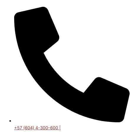
Ir
al
contenido
+57 (604) 4-300-600 |