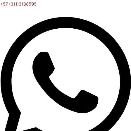
+57 (311)3188595