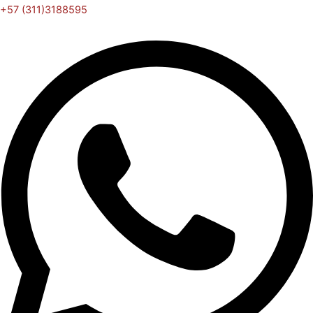
+57 (311)3188595