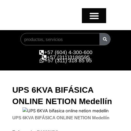
Ir
al
contenido
Buscar
+57 (604) 4-300-600
+57 (311)3188595
+57 (311) 318 85 95
UPS 6KVA BIFÁSICA
ONLINE NETION Medellín
UPS 6KVA BIFÁSICA ONLINE NETION Medellín