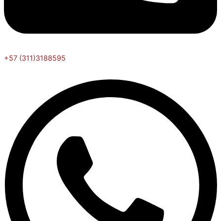
+57 (311)3188595