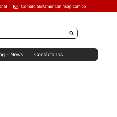
onal
Comercial@americaninsap.com.co
og – News
Contáctanos