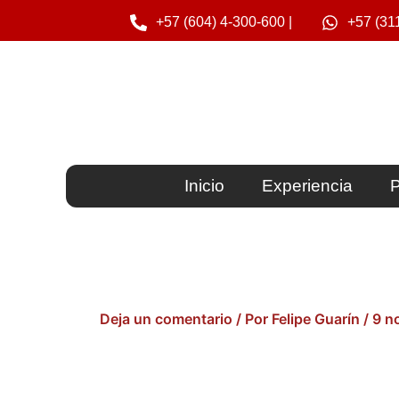
Ir
+57 (604) 4-300-600 |
+57 (31
al
contenido
Inicio
Experiencia
P
Deja un comentario
/ Por
Felipe Guarín
/
9 n