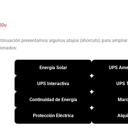
50u
ntinuación presentamos algunos atajos (shorcuts) para amplia
cionados:
Energía Solar
UPS Ame
UPS Interactiva
UPS T
Continuidad de Energía
Marc
Protección Eléctrica
Alqu