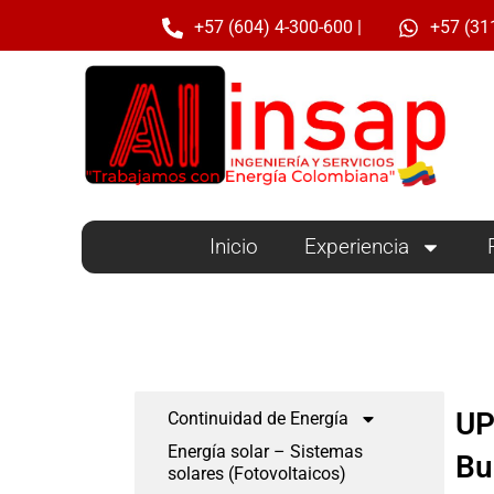
Ir
+57 (604) 4-300-600 |
+57 (31
al
contenido
Inicio
Experiencia
UP
Continuidad de Energía
Energía solar – Sistemas
Bu
solares (Fotovoltaicos)