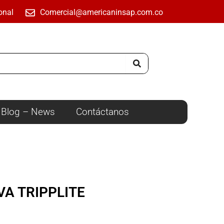
onal
Comercial@americaninsap.com.co
Blog – News
Contáctanos
A TRIPPLITE