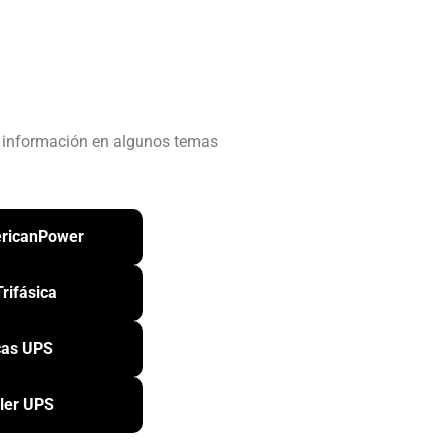
r información en algunos temas
ricanPower
rifásica
as UPS
iler UPS