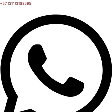
+57 (311)3188595